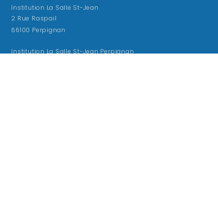
Institution La Salle St-Jean
2 Rue Raspail
66100 Perpignan
Institution La Salle St-Jean Perpignan
Contact
Tel : 04 68 50 03 13
Theme by Wordpress / Website by Yanndpz