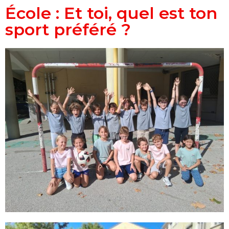
École : Et toi, quel est ton
sport préféré ?